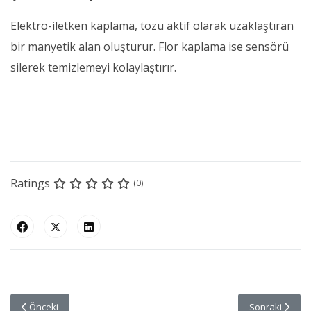
Elektro-iletken kaplama, tozu aktif olarak uzaklaştıran
bir manyetik alan oluşturur. Flor kaplama ise sensörü
silerek temizlemeyi kolaylaştırır.
Ratings
(0)
Önceki makale: Salomon Cappadocia Ultra-Trail®’e 10.yılında rekor k
Sonraki makale
Önceki
Sonraki