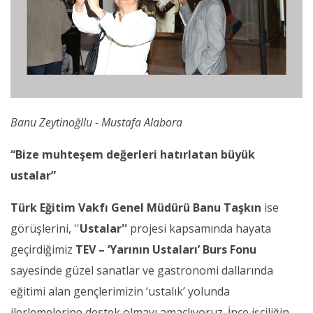
Banu Zeytinoğllu - Mustafa Alabora
“Bize muhteşem değerleri hatırlatan büyük
ustalar”
Türk Eğitim Vakfı Genel Müdürü Banu Taşkın
ise
görüşlerini, ''
Ustalar''
projesi kapsamında hayata
geçirdiğimiz
TEV – ‘Yarının Ustaları’ Burs Fonu
sayesinde güzel sanatlar ve gastronomi dallarında
eğitimi alan gençlerimizin ‘ustalık’ yolunda
ilerlemelerine destek olmayı amaçlıyoruz. İnce işçiliğin,