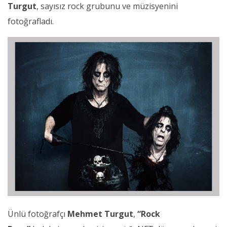
Turgut
, sayısız rock grubunu ve müzisyenini
fotoğrafladı.
Ünlü fotoğrafçı
Mehmet Turgut
,
“Rock