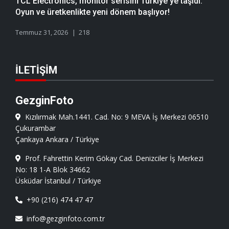
TCL Electronics, monitör serisini Türkiye'ye taşıdı:
Oyun ve üretkenlikte yeni dönem başlıyor!
Temmuz 31, 2026
218
İLETIŞIM
GezginFoto
Kızılırmak Mah.1441. Cad. No: 9 MEVA İş Merkezi 06510
Çukurambar
Çankaya Ankara / Türkiye
Prof. Fahrettin Kerim Gökay Cad. Denizciler İş Merkezi
No: 18 1-A Blok 34662
Üsküdar İstanbul / Türkiye
+90 (216) 474 47 47
info@gezginfoto.com.tr