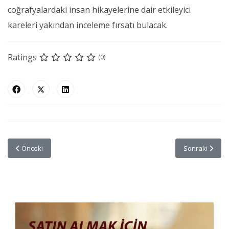
coğrafyalardaki insan hikayelerine dair etkileyici
kareleri yakından inceleme fırsatı bulacak.
Ratings
(0)
Önceki makale: Nikon Z 30 Vlog Seti İle İçerikler Mükemmeleşiyor
Sonraki makale
Önceki
Sonraki