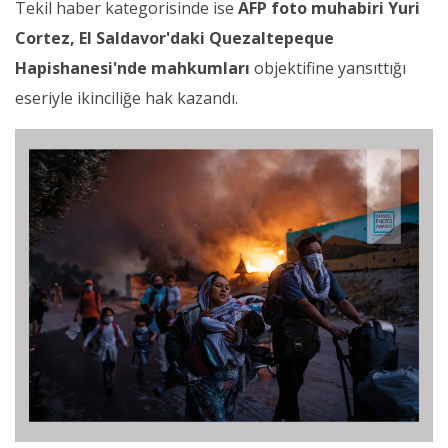
Tekil haber kategorisinde ise
AFP foto muhabiri
Yuri
Cortez, El Saldavor'daki Quezaltepeque
Hapishanesi'nde mahkumları
objektifine yansıttığı
eseriyle ikinciliğe hak kazandı.