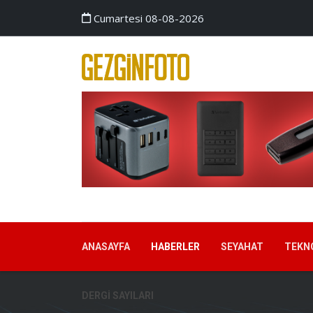
Cumartesi 08-08-2026
ANASAYFA
HABERLER
SEYAHAT
TEKN
DERGI SAYILARI