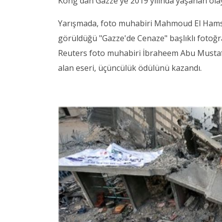
Kong'dan Gazze'ye 2019 yılında yaşanan olay
Yarışmada, foto muhabiri Mahmoud El Hams'ın
görüldüğü "Gazze'de Cenaze" başlıklı fotoğraf
Reuters foto muhabiri İbraheem Abu Mustafa'n
alan eseri, üçüncülük ödülünü kazandı.