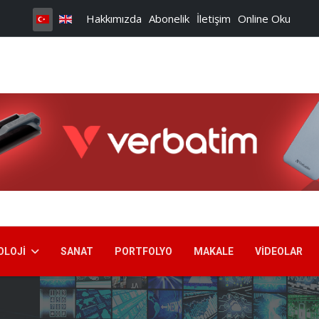
Hakkımızda
Abonelik
İletişim
Online Oku
OLOJI
SANAT
PORTFOLYO
MAKALE
VIDEOLAR