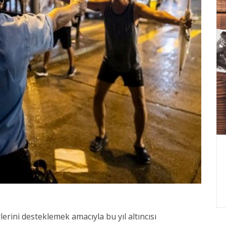
erini desteklemek amacıyla bu yıl altıncısı