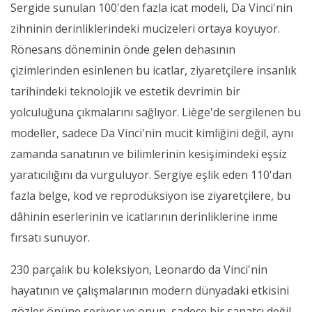
Sergide sunulan 100'den fazla icat modeli, Da Vinci'nin
zihninin derinliklerindeki mucizeleri ortaya koyuyor.
Rönesans döneminin önde gelen dehasının
çizimlerinden esinlenen bu icatlar, ziyaretçilere insanlık
tarihindeki teknolojik ve estetik devrimin bir
yolculuğuna çıkmalarını sağlıyor. Liège'de sergilenen bu
modeller, sadece Da Vinci'nin mucit kimliğini değil, aynı
zamanda sanatının ve bilimlerinin kesişimindeki eşsiz
yaratıcılığını da vurguluyor. Sergiye eşlik eden 110'dan
fazla belge, kod ve reprodüksiyon ise ziyaretçilere, bu
dâhinin eserlerinin ve icatlarının derinliklerine inme
fırsatı sunuyor.
230 parçalık bu koleksiyon, Leonardo da Vinci'nin
hayatının ve çalışmalarının modern dünyadaki etkisini
gözler önüne seriyor ve onun, sadece bir sanatçı değil,