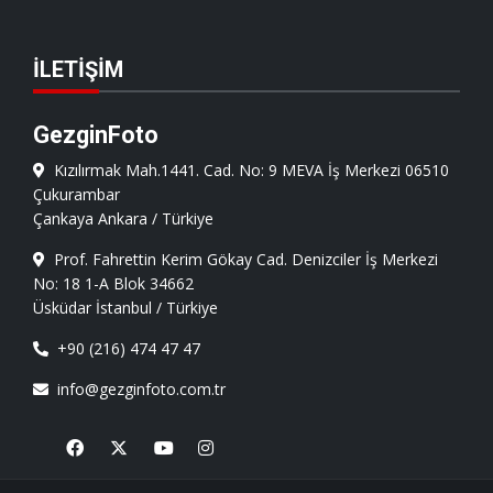
İLETIŞIM
GezginFoto
Kızılırmak Mah.1441. Cad. No: 9 MEVA İş Merkezi 06510
Çukurambar
Çankaya Ankara / Türkiye
Prof. Fahrettin Kerim Gökay Cad. Denizciler İş Merkezi
No: 18 1-A Blok 34662
Üsküdar İstanbul / Türkiye
+90 (216) 474 47 47
info@gezginfoto.com.tr
Facebook
X
Youtube
Instagram