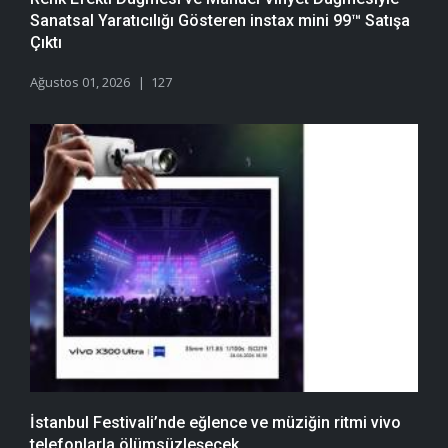
Sanatsal Yaratıcılığı Gösteren instax mini 99™ Satışa
Çıktı
Ağustos 01, 2026
127
İstanbul Festivali’nde eğlence ve müziğin ritmi vivo
telefonlarla ölümsüzleşecek