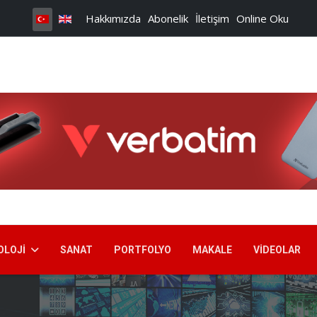
Hakkımızda
Abonelik
İletişim
Online Oku
OLOJI
SANAT
PORTFOLYO
MAKALE
VIDEOLAR