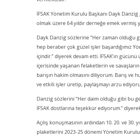
İFSAK Yönetim Kurulu Başkanı Dayk Danzig g
olmak üzere 64 yıldır derneğe emek vermiş y
Dayk Danzig sözlerine “Her zaman olduğu gi
hep beraber çok güzel işler başardığımız Y
içindir.” diyerek devam etti. İFSAK’ın gücünü 
içerisinde yaşanan felaketlerin ve savaşları
barışın hakim olmasını diliyorum. Barış ve huzu
ve etkili işler üretip, paylaşmayı arzu ediyoru
Danzig sözlerini “Her daim olduğu gibi bu ge
İFSAK dostlarına teşekkür ediyorum.” diyere
Açılış konuşmasının ardından 10. 20. ve 30. 
plaketlerini 2023-25 dönemi Yönetim Kurulu 