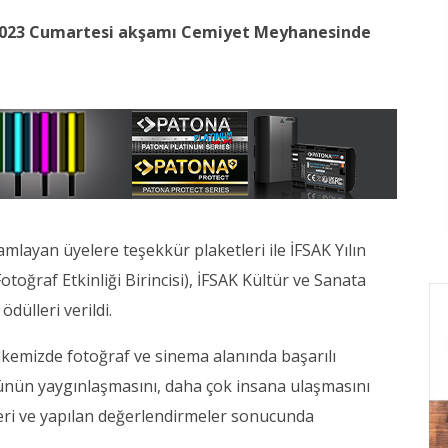
k 2023 Cumartesi akşamı Cemiyet Meyhanesinde
amlayan üyelere teşekkür plaketleri ile İFSAK Yılın
toğraf Etkinliği Birincisi), İFSAK Kültür ve Sanata
dülleri verildi.
lkemizde fotoğraf ve sinema alanında başarılı
rünün yaygınlaşmasını, daha çok insana ulaşmasını
leri ve yapılan değerlendirmeler sonucunda