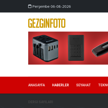
Perşembe 06-08-2026
ANASAYFA
HABERLER
SEYAHAT
TEKN
DERGI SAYILARI