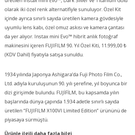
üretilen instax mini Evo™, Dark Silver ve Titanium Gold
olarak iki özel renk alternatifiyle sunuluyor. Özel Kit
içinde ayrıca sınırlı sayıda üretilen kamera gövdesiyle
uyumlu lens kabı, özel omuz askısı ve kamera çantası
da yer alıyor. Instax mini Evo™ hibrit anlık fotoğraf
makinesini içeren FUJIFILM 90. Yıl Özel Kiti, 11.999,00 ₺
(KDV Dahil) fiyatıyla satışa sunuldu.
1934 yılında Japonya Ashigara’da Fuji Photo Film Co.,
Ltd. adıyla kuruluşunun 90. yılı şerefine, yıl boyunca bir
dizi girişimde bulundu. FUJİFİLM, bu kapsamda yılın
başlarında dünya çapında 1.934 adetle sınırlı sayıda
üretilen “FUJIFILM X100VI Limited Edition” ürününü de
piyasaya sürmüştü.
Ürünle ilgili daha fazla bilgi