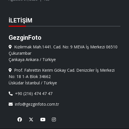
İLETIŞIM
GezginFoto
Kızılırmak Mah.1441. Cad. No: 9 MEVA İş Merkezi 06510
Çukurambar
Çankaya Ankara / Türkiye
Prof. Fahrettin Kerim Gökay Cad. Denizciler İş Merkezi
No: 18 1-A Blok 34662
Üsküdar İstanbul / Türkiye
+90 (216) 474 47 47
info@gezginfoto.com.tr
Facebook
X
Youtube
Instagram