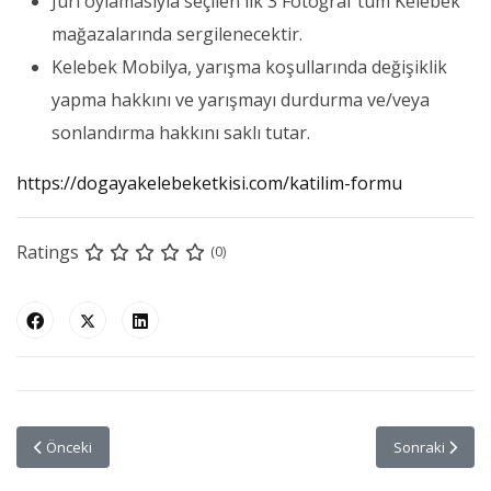
Jüri oylamasıyla seçilen ilk 3 Fotoğraf tüm Kelebek
mağazalarında sergilenecektir.
Kelebek Mobilya, yarışma koşullarında değişiklik
yapma hakkını ve yarışmayı durdurma ve/veya
sonlandırma hakkını saklı tutar.
https://dogayakelebeketkisi.com/katilim-formu
Ratings
(0)
Önceki makale: Sıra Dışı Festivalleri ile Kore Kültürü
Sonraki makale
Önceki
Sonraki