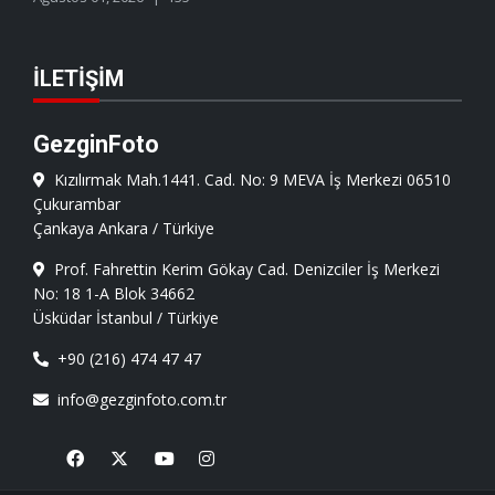
İLETIŞIM
GezginFoto
Kızılırmak Mah.1441. Cad. No: 9 MEVA İş Merkezi 06510
Çukurambar
Çankaya Ankara / Türkiye
Prof. Fahrettin Kerim Gökay Cad. Denizciler İş Merkezi
No: 18 1-A Blok 34662
Üsküdar İstanbul / Türkiye
+90 (216) 474 47 47
info@gezginfoto.com.tr
Facebook
X
Youtube
Instagram