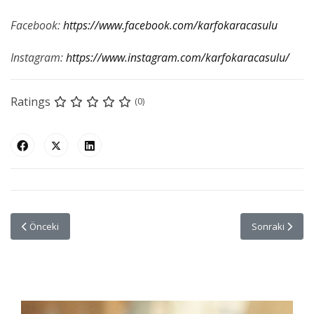
Facebook:
https://www.facebook.com/karfokaracasulu
Instagram:
https://www.instagram.com/karfokaracasulu/
Ratings
(0)
Önceki makale: Alarko Carrier’ın Düzenlediği “Küresel İklim Değişikliğ
Sonraki makal
Önceki
Sonraki