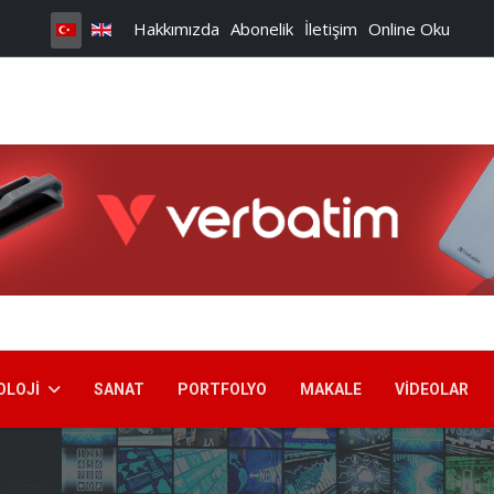
Hakkımızda
Abonelik
İletişim
Online Oku
OLOJI
SANAT
PORTFOLYO
MAKALE
VIDEOLAR