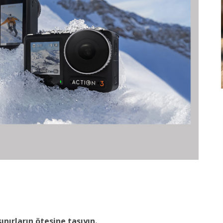
nırların ötesine taşıyın.