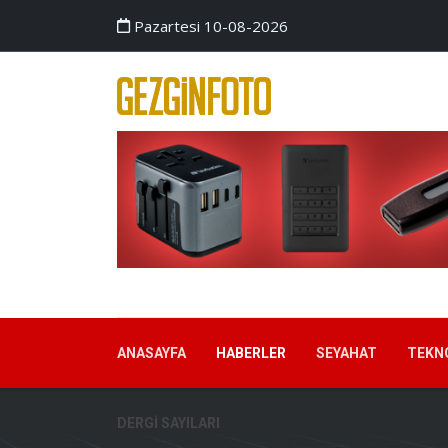
Pazartesi 10-08-2026
ANASAYFA
HABERLER
SEYAHAT
TEKN
DERGI SAYILARI