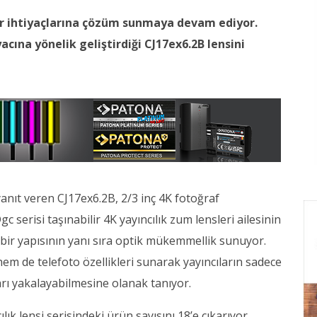
ör ihtiyaçlarına çözüm sunmaya devam ediyor.
acına yönelik geliştirdiği CJ17ex6.2B lensini
 yanıt veren CJ17ex6.2B, 2/3 inç 4K fotoğraf
 serisi taşınabilir 4K yayıncılık zum lensleri ailesinin
 bir yapısının yanı sıra optik mükemmellik sunuyor.
 hem de telefoto özellikleri sunarak yayıncıların sadece
ıları yakalayabilmesine olanak tanıyor.
lık lensi serisindeki ürün sayısını 18’e çıkarıyor.