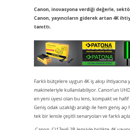
Canon, inovasyona verdiği değerle, sekt
Canon, yayıncıların giderek artan 4K ihtiy
tanıttı.
Farklı bütçelere uygun 4K iş akışı ihtiyacına
makineleriyle kullanılabiliyor. Canon’un UHDgc
en yeni üyesi olan bu lens, kompakt ve hafif
Geniş odak uzaklığı aralığı ile hem geniş açı
tek bir lensle çeşitli senaryoları ve farklı aç
Canon, CJ17ex6.2B lensiyle birlikte 4K yayıncı