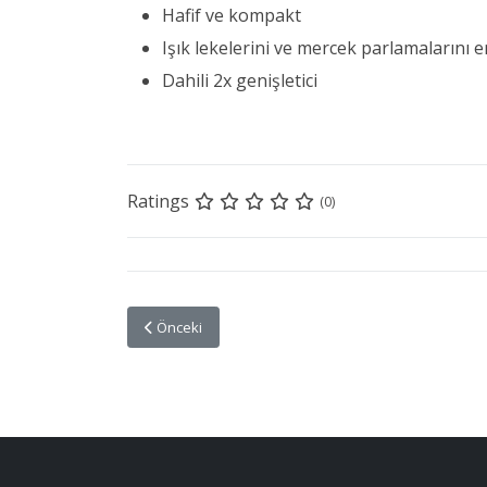
Hafif ve kompakt
Işık lekelerini ve mercek parlamalarını e
Dahili 2x genişletici
Ratings
(0)
Önceki makale: Canon’dan Dünyada Bir İlk: Odakla
Önceki