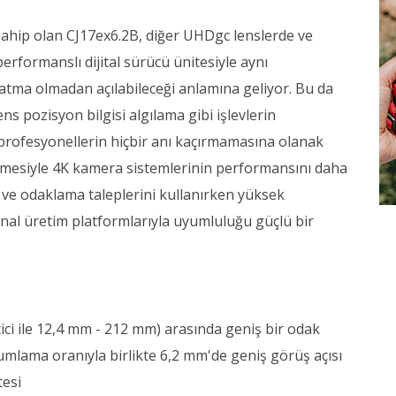
 sahip olan CJ17ex6.2B, diğer UHDgc lenslerde ve
formanslı dijital sürücü ünitesiyle aynı
latma olmadan açılabileceği anlamına geliyor. Bu da
s pozisyon bilgisi algılama gibi işlevlerin
 profesyonellerin hiçbir anı kaçırmamasına olanak
lemesiyle 4K kamera sistemlerinin performansını daha
 ve odaklama taleplerini kullanırken yüksek
anal üretim platformlarıyla uyumluluğu güçlü bir
ici ile 12,4 mm - 212 mm) arasında geniş bir odak
zumlama oranıyla birlikte 6,2 mm'de geniş görüş açısı
tesi