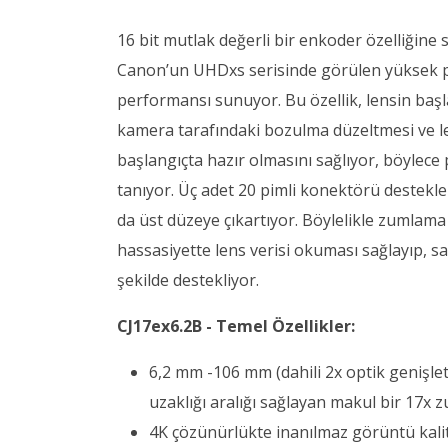
16 bit mutlak değerli bir enkoder özelliğine
Canon’un UHDxs serisinde görülen yüksek per
performansı sunuyor. Bu özellik, lensin baş
kamera tarafındaki bozulma düzeltmesi ve len
başlangıçta hazır olmasını sağlıyor, böylece
tanıyor. Üç adet 20 pimli konektörü destek
da üst düzeye çıkartıyor. Böylelikle zumlama
hassasiyette lens verisi okuması sağlayıp, s
şekilde destekliyor.
CJ17ex6.2B - Temel Özellikler:
6,2 mm -106 mm (dahili 2x optik genişlet
uzaklığı aralığı sağlayan makul bir 17x 
4K çözünürlükte inanılmaz görüntü kali