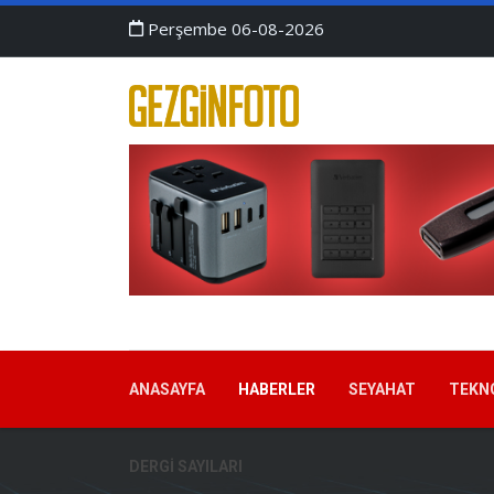
Perşembe 06-08-2026
ANASAYFA
HABERLER
SEYAHAT
TEKN
DERGI SAYILARI