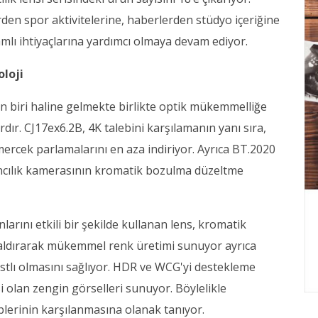
den spor aktivitelerine, haberlerden stüdyo içeriğine
mlı ihtiyaçlarına yardımcı olmaya devam ediyor.
oloji
 biri haline gelmekte birlikte optik mükemmelliğe
ır. CJ17ex6.2B, 4K talebini karşılamanın yanı sıra,
e mercek parlamalarını en aza indiriyor. Ayrıca BT.2020
ıncılık kamerasının kromatik bozulma düzeltme
rını etkili bir şekilde kullanan lens, kromatik
kaldırarak mükemmel renk üretimi sunuyor ayrıca
lı olmasını sağlıyor. HDR ve WCG'yi destekleme
i olan zengin görselleri sunuyor. Böylelikle
eplerinin karşılanmasına olanak tanıyor.