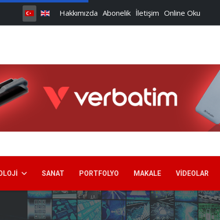
Hakkımızda
Abonelik
İletişim
Online Oku
OLOJI
SANAT
PORTFOLYO
MAKALE
VIDEOLAR