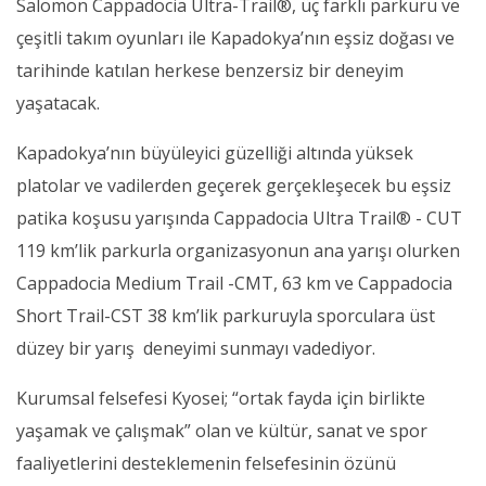
Salomon Cappadocia Ultra-Trail®, üç farklı parkuru ve
çeşitli takım oyunları ile Kapadokya’nın eşsiz doğası ve
tarihinde katılan herkese benzersiz bir deneyim
yaşatacak.
Kapadokya’nın büyüleyici güzelliği altında yüksek
platolar ve vadilerden geçerek gerçekleşecek bu eşsiz
patika koşusu yarışında Cappadocia Ultra Trail® - CUT
119 km’lik parkurla organizasyonun ana yarışı olurken
Cappadocia Medium Trail -CMT, 63 km ve Cappadocia
Short Trail-CST 38 km’lik parkuruyla sporculara üst
düzey bir yarış deneyimi sunmayı vadediyor.
Kurumsal felsefesi Kyosei; “ortak fayda için birlikte
yaşamak ve çalışmak” olan ve kültür, sanat ve spor
faaliyetlerini desteklemenin felsefesinin özünü