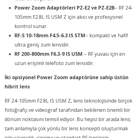
Power Zoom Adaptörleri PZ-E2 ve PZ-E2B
– RF 24-
105mm F2.8L IS USM Z için akıcı ve profesyonel
kontrol sunar.
RF-S 10-18mm F4.5-6.3 IS STM
– kompakt ve hafif
ultra geniş zum lensidir.
RF 200-800mm F6.3-9 IS USM
– RF yuvası için en
uzun erişimli telefoto zum lensidir.
İki opsiyonel Power Zoom adaptörüne sahip üstün
hibrit lens
RF 24-105mm F2.8L IS USM Z, lens teknolojisinde birçok
fotoğrafçı ve videograf tarafından beklenen önemli bir
dönüm noktasını temsil ediyor. Bu hepsi bir arada lens;
tam anlamıyla çok yönlü bir lens konsepti oluşturmak
için yayıncılık, sinema ve standart RF lenslerin