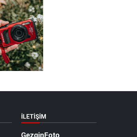
İLETIŞIM
GezginFoto