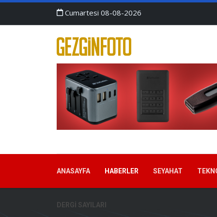
Cumartesi 08-08-2026
ANASAYFA
HABERLER
SEYAHAT
TEKN
DERGI SAYILARI