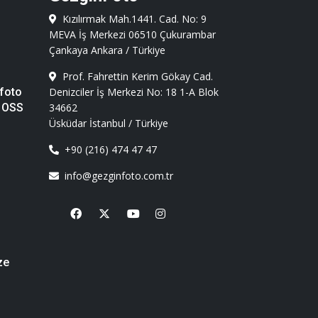
Kızılırmak Mah.1441. Cad. No: 9
MEVA İş Merkezi 06510 Çukurambar
Çankaya Ankara / Türkiye
Prof. Fahrettin Kerim Gökay Cad.
foto
Denizciler İş Merkezi No: 18 1-A Blok
 OSS
34662
Üsküdar İstanbul / Türkiye
+90 (216) 474 47 47
info@gezginfoto.com.tr
Facebook
X
Youtube
Instagram
ze