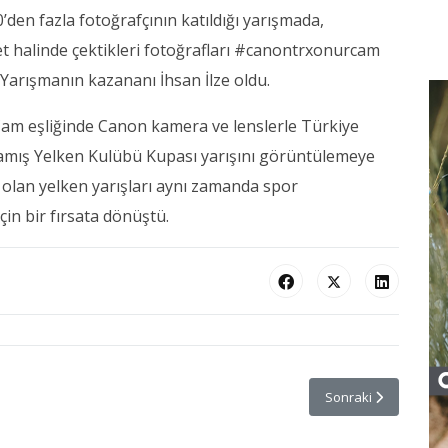
0’den fazla fotoğrafçının katıldığı yarışmada,
ket halinde çektikleri fotoğrafları #canontrxonurcam
 Yarışmanın kazananı İhsan İlze oldu.
am eşliğinde Canon kamera ve lenslerle Türkiye
amış Yelken Kulübü Kupası yarışını görüntülemeye
 olan yelken yarışları aynı zamanda spor
için bir fırsata dönüştü.
netimi Güven Tazeledi
Sonraki makale: Yarı
Sonraki