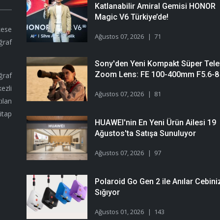
Katlanabilir Amiral Gemisi HONOR
Magic V6 Türkiye’de!
kese
Ağustos 07, 2026
71
ğraf
Sony'den Yeni Kompakt Süper Tele
Zoom Lens: FE 100-400mm F5.6-8
ğraf
ezli
Ağustos 07, 2026
81
ılan
itap
HUAWEI'nin En Yeni Ürün Ailesi 19
Ağustos'ta Satışa Sunuluyor
Ağustos 07, 2026
97
Polaroid Go Gen 2 ile Anılar Cebini
Sığıyor
Ağustos 01, 2026
143