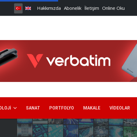
Hakkımızda
Abonelik
İletişim
Online Oku
OLOJI
SANAT
PORTFOLYO
MAKALE
VIDEOLAR