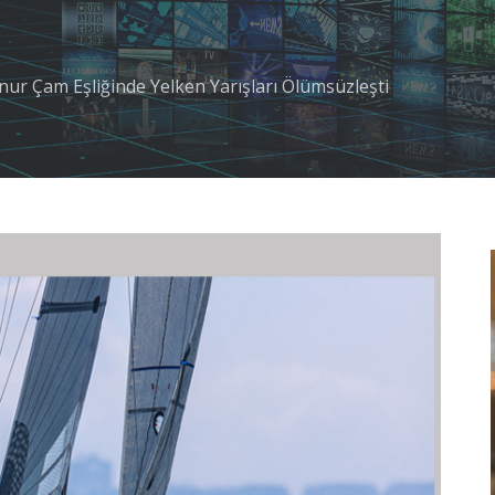
nur Çam Eşliğinde Yelken Yarışları Ölümsüzleşti