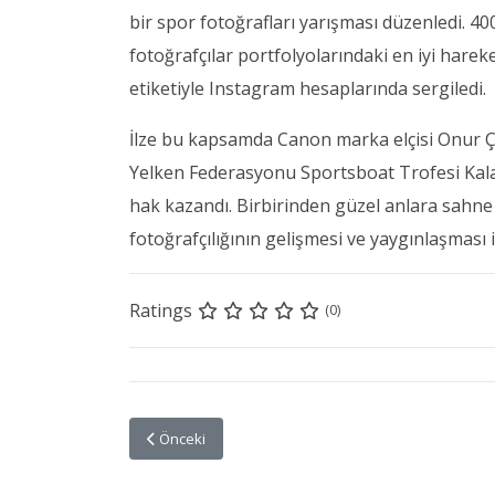
bir spor fotoğrafları yarışması düzenledi. 40
fotoğrafçılar portfolyolarındaki en iyi hare
etiketiyle Instagram hesaplarında sergiledi.
İlze bu kapsamda Canon marka elçisi Onur Ç
Yelken Federasyonu Sportsboat Trofesi Kal
hak kazandı. Birbirinden güzel anlara sahne
fotoğrafçılığının gelişmesi ve yaygınlaşması 
Ratings
(0)
Önceki makale: Türkiye Foto Muhabirleri Derneği Yö
Önceki