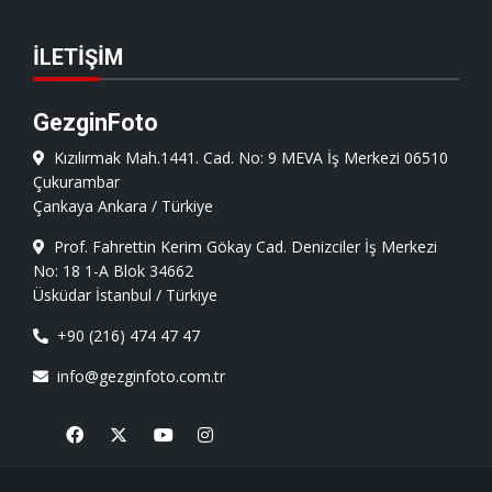
İLETIŞIM
GezginFoto
Kızılırmak Mah.1441. Cad. No: 9 MEVA İş Merkezi 06510
Çukurambar
Çankaya Ankara / Türkiye
Prof. Fahrettin Kerim Gökay Cad. Denizciler İş Merkezi
No: 18 1-A Blok 34662
Üsküdar İstanbul / Türkiye
+90 (216) 474 47 47
info@gezginfoto.com.tr
Facebook
X
Youtube
Instagram