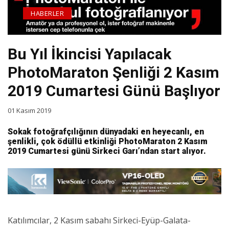
HABERLER
Bu Yıl İkincisi Yapılacak
PhotoMaraton Şenliği 2 Kasım
2019 Cumartesi Günü Başlıyor
01 Kasım 2019
Sokak fotoğrafçılığının dünyadaki en heyecanlı, en
şenlikli, çok ödüllü etkinliği PhotoMaraton 2 Kasım
2019 Cumartesi günü Sirkeci Garı’ndan start alıyor.
Katılımcılar, 2 Kasım sabahı Sirkeci-Eyüp-Galata-