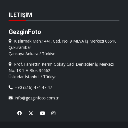
İLETIŞIM
GezginFoto
Kızılırmak Mah.1441. Cad. No: 9 MEVA İş Merkezi 06510
Çukurambar
Çankaya Ankara / Türkiye
Prof. Fahrettin Kerim Gökay Cad. Denizciler İş Merkezi
No: 18 1-A Blok 34662
Üsküdar İstanbul / Türkiye
+90 (216) 474 47 47
info@gezginfoto.com.tr
Facebook
X
Youtube
Instagram