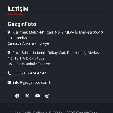
İLETIŞIM
GezginFoto
Kızılırmak Mah.1441. Cad. No: 9 MEVA İş Merkezi 06510
Çukurambar
Çankaya Ankara / Türkiye
Prof. Fahrettin Kerim Gökay Cad. Denizciler İş Merkezi
No: 18 1-A Blok 34662
Üsküdar İstanbul / Türkiye
+90 (216) 474 47 47
info@gezginfoto.com.tr
Facebook
X
Youtube
Instagram