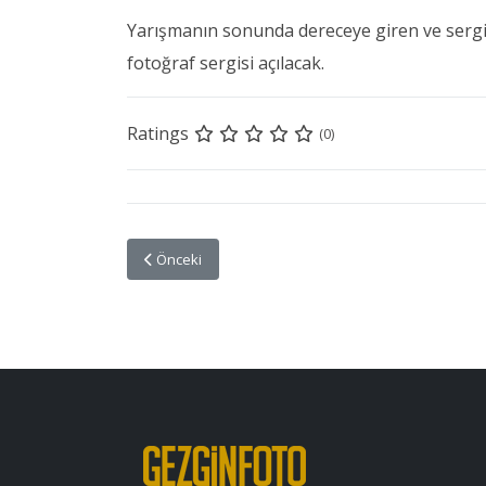
Yarışmanın sonunda dereceye giren ve sergi
fotoğraf sergisi açılacak.
Ratings
(0)
Önceki makale: Nikon Yeni Yıla Özel Geri Ödeme Ka
Önceki