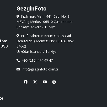
GezginFoto
Kızılırmak Mah.1441. Cad. No: 9
MEVA İş Merkezi 06510 Çukurambar
Çankaya Ankara / Türkiye
Prof. Fahrettin Kerim Gökay Cad.
foto
Denizciler İş Merkezi No: 18 1-A Blok
 OSS
34662
Üsküdar İstanbul / Türkiye
+90 (216) 474 47 47
info@gezginfoto.com.tr
Facebook
X
Youtube
Instagram
ze