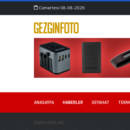
Cumartesi 08-08-2026
ANASAYFA
HABERLER
SEYAHAT
TEKN
DERGI SAYILARI