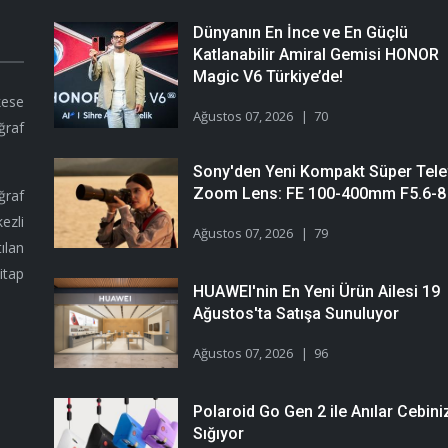
Dünyanın En İnce ve En Güçlü
Katlanabilir Amiral Gemisi HONOR
Magic V6 Türkiye’de!
kese
Ağustos 07, 2026
70
ğraf
Sony'den Yeni Kompakt Süper Tele
Zoom Lens: FE 100-400mm F5.6-8
ğraf
ezli
Ağustos 07, 2026
79
ılan
itap
HUAWEI'nin En Yeni Ürün Ailesi 19
Ağustos'ta Satışa Sunuluyor
Ağustos 07, 2026
96
Polaroid Go Gen 2 ile Anılar Cebini
Sığıyor