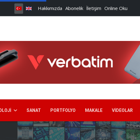
Hakkımızda
Abonelik
İletişim
Online Oku
OLOJI
SANAT
PORTFOLYO
MAKALE
VIDEOLAR