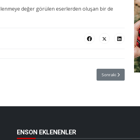
lenmeye değer görülen eserlerden oluşan bir de
mpanyası Başlattı
Sonraki makale: West
Sonraki
ENSON EKLENENLER