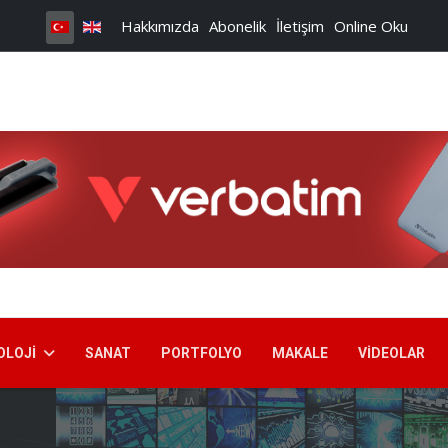
Hakkımızda
Abonelik
İletişim
Online Oku
OLOJI
SANAT
PORTFOLYO
MAKALE
VIDEOLAR