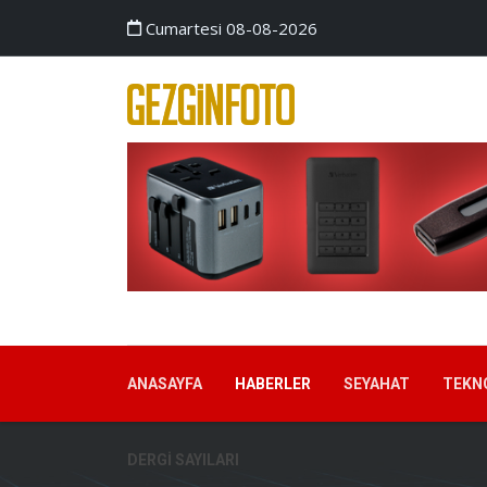
Cumartesi 08-08-2026
ANASAYFA
HABERLER
SEYAHAT
TEKN
DERGI SAYILARI