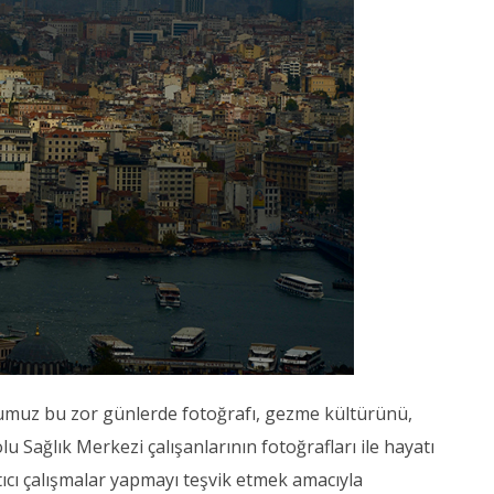
umuz bu zor günlerde fotoğrafı, gezme kültürünü,
u Sağlık Merkezi çalışanlarının fotoğrafları ile hayatı
ıcı çalışmalar yapmayı teşvik etmek amacıyla