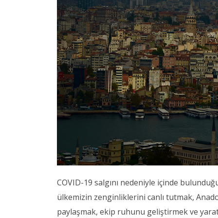
COVID-19 salgını nedeniyle içinde bulunduğ
ülkemizin zenginliklerini canlı tutmak, Anadol
paylaşmak, ekip ruhunu geliştirmek ve yarat