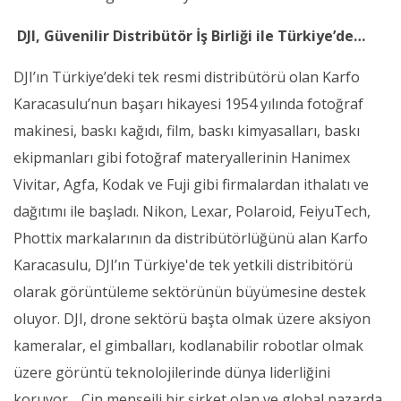
DJI, Güvenilir Distribütör İş Birliği ile Türkiye’de…
DJI’ın Türkiye’deki tek resmi distribütörü olan Karfo
Karacasulu’nun başarı hikayesi 1954 yılında fotoğraf
makinesi, baskı kağıdı, film, baskı kimyasalları, baskı
ekipmanları gibi fotoğraf materyallerinin Hanimex
Vivitar, Agfa, Kodak ve Fuji gibi firmalardan ithalatı ve
dağıtımı ile başladı. Nikon, Lexar, Polaroid, FeiyuTech,
Phottix markalarının da distribütörlüğünü alan Karfo
Karacasulu, DJI’ın Türkiye'de tek yetkili distribitörü
olarak görüntüleme sektörünün büyümesine destek
oluyor. DJI, drone sektörü başta olmak üzere aksiyon
kameralar, el gimbalları, kodlanabilir robotlar olmak
üzere görüntü teknolojilerinde dünya liderliğini
koruyor… Çin menşeili bir şirket olan ve global pazarda