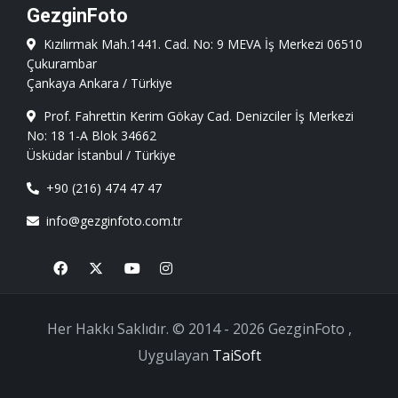
GezginFoto
Kızılırmak Mah.1441. Cad. No: 9 MEVA İş Merkezi 06510
Çukurambar
Çankaya Ankara / Türkiye
Prof. Fahrettin Kerim Gökay Cad. Denizciler İş Merkezi
No: 18 1-A Blok 34662
Üsküdar İstanbul / Türkiye
+90 (216) 474 47 47
info@gezginfoto.com.tr
Facebook
X
Youtube
Instagram
Her Hakkı Saklıdır. © 2014 - 2026 GezginFoto ,
Uygulayan
TaiSoft