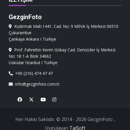
GezginFoto
Kızılırmak Mah.1441. Cad. No: 9 MEVA İş Merkezi 06510
Çukurambar
Çankaya Ankara / Türkiye
Prof. Fahrettin Kerim Gökay Cad. Denizciler İş Merkezi
No: 18 1-A Blok 34662
Üsküdar İstanbul / Türkiye
+90 (216) 474 47 47
info@gezginfoto.com.tr
Facebook
X
Youtube
Instagram
Her Hakkı Saklıdır. © 2014 - 2026 GezginFoto ,
Uygulayan
TaiSoft