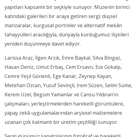
yapıtları kapsamlı bir seçkiyle sunuyor. Müzenin birinci
katındaki galerileri bir araya getiren sergi; düşsel
manzaralar, kurgusal portreler ve alternatif mekân
tahayyülleri aracılığıyla, dünyayla kurduğumuz ilişkileri
yeniden düşünmeye davet ediyor.
Larissa Araz, İlgen Arzık, Emre Baykal, Silva Bingaz,
Hasan Deniz, Umut Erbaş, Cem Ersavcı, Ece Gökalp,
Cemre Yeşil Gönenli, Ege Kanar, Zeynep Kayan,
Metehan Özcan, Yusuf Sevinçli, İrem Sözen, Selim Süme,
Kerem Uzel, Begüm Yamanlar ve Cansu Yıldıran’ın
çalışmaları, yerleştirmelerden hareketli görüntülere,
yapay zekâ uygulamalarından arşivsel malzemelere
uzanan çok katmanlı bir üretim çeşitliliği sunuyor.
Sergi günümüz sanatçılarının fotoğraf ve hareketli