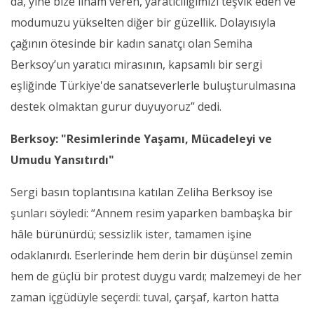
da, yine bize ilham veren, yaratıcılığımızı teşvik eden ve
modumuzu yükselten diğer bir güzellik. Dolayısıyla
çağının ötesinde bir kadın sanatçı olan Semiha
Berksoy’un yaratıcı mirasının, kapsamlı bir sergi
eşliğinde Türkiye'de sanatseverlerle buluşturulmasına
destek olmaktan gurur duyuyoruz” dedi.
Berksoy: "Resimlerinde Yaşamı, Mücadeleyi ve
Umudu Yansıtırdı"
Sergi basın toplantısına katılan Zeliha Berksoy ise
şunları söyledi: “Annem resim yaparken bambaşka bir
hâle bürünürdü; sessizlik ister, tamamen işine
odaklanırdı. Eserlerinde hem derin bir düşünsel zemin
hem de güçlü bir protest duygu vardı; malzemeyi de her
zaman içgüdüyle seçerdi: tuval, çarşaf, karton hatta