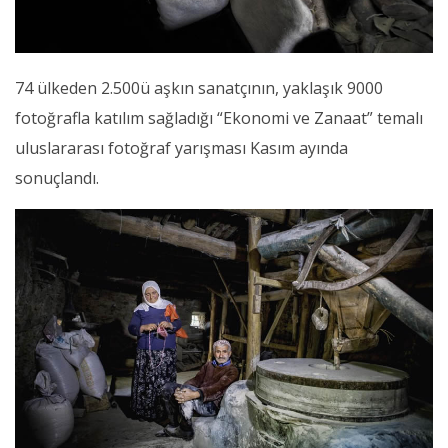
74 ülkeden 2.500ü aşkın sanatçının, yaklaşık 9000
fotoğrafla katılım sağladığı “Ekonomi ve Zanaat” temalı
uluslararası fotoğraf yarışması Kasım ayında
sonuçlandı.