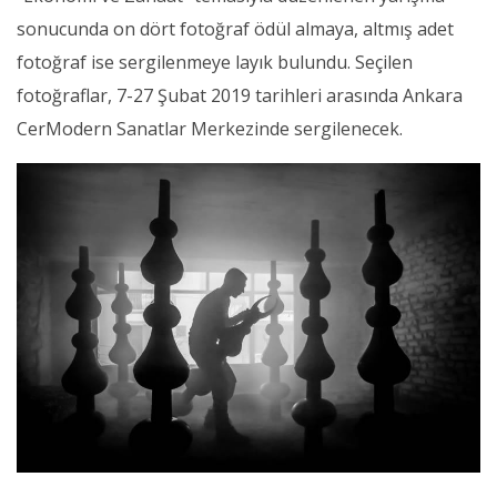
sonucunda on dört fotoğraf ödül almaya, altmış adet
fotoğraf ise sergilenmeye layık bulundu. Seçilen
fotoğraflar, 7-27 Şubat 2019 tarihleri arasında Ankara
CerModern Sanatlar Merkezinde sergilenecek.