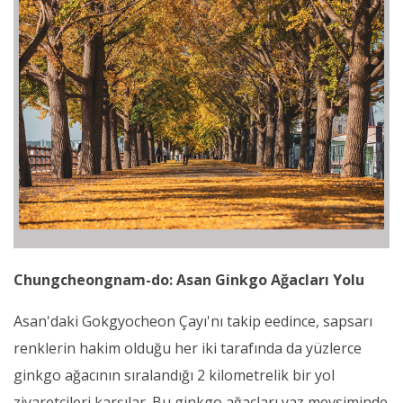
Chungcheongnam-do: Asan Ginkgo Ağacları Yolu
Asan'daki Gokgyocheon Çayı'nı takip eedince, sapsarı
renklerin hakim olduğu her iki tarafında da yüzlerce
ginkgo ağacının sıralandığı 2 kilometrelik bir yol
ziyaretçileri karşılar. Bu ginkgo ağaçları yaz mevsiminde