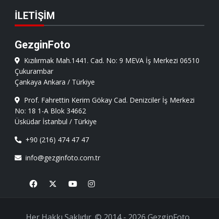
İLETIŞIM
GezginFoto
Kızılırmak Mah.1441. Cad. No: 9 MEVA İş Merkezi 06510
Çukurambar
Çankaya Ankara / Türkiye
Prof. Fahrettin Kerim Gökay Cad. Denizciler İş Merkezi
No: 18 1-A Blok 34662
Üsküdar İstanbul / Türkiye
+90 (216) 474 47 47
info@gezginfoto.com.tr
Facebook
X
Youtube
Instagram
Her Hakkı Saklıdır. © 2014 - 2026 GezginFoto ,