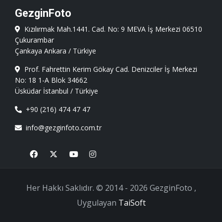
GezginFoto
Kızılırmak Mah.1441. Cad. No: 9 MEVA İş Merkezi 06510
Çukurambar
Çankaya Ankara / Türkiye
Prof. Fahrettin Kerim Gökay Cad. Denizciler İş Merkezi
No: 18 1-A Blok 34662
Üsküdar İstanbul / Türkiye
+90 (216) 474 47 47
info@gezginfoto.com.tr
Facebook
X
Youtube
Instagram
Her Hakkı Saklıdır. © 2014 - 2026 GezginFoto ,
Uygulayan
TaiSoft