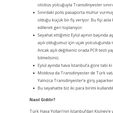
otobüs yolcuğuyla Transdinyester sınırın
Sınırdaki polis pasaporta mühür vurmuyor
olduğu küçük bir fiş veriyor. Bu fişi as
edilerek geri toplanıyor.
Seyahat ettiğimiz Eylül ayının başında aş
aşılı olduğumuz için uçak yolculuğunda 
Ancak aşılı değilseniz orada PCR testi y
bilmelisiniz.
Eylül ayında hava İstanbul’a göre tabi k
Moldova da Transdinyester de Türk vata
Yalnızca Transdinyester’e giriş yaparken
Bu seyahatte biz iki para birimi kullan
Nasıl Gidilir?
Türk Hava Yolları’nın İstanbul’dan Kişinev’e