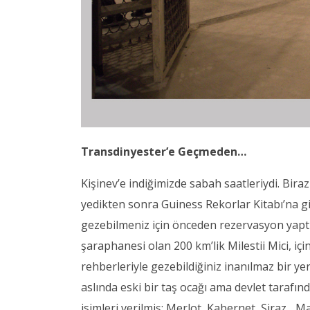
Transdinyester’e Geçmeden…
Kişinev’e indiğimizde sabah saatleriydi. Biraz
yedikten sonra Guiness Rekorlar Kitabı’na gir
gezebilmeniz için önceden rezervasyon yapt
şaraphanesi olan 200 km’lik Milestii Mici, iç
rehberleriyle gezebildiğiniz inanılmaz bir ye
aslında eski bir taş ocağı ama devlet tarafı
isimleri verilmiş: Merlot, Kabernet, Şiraz... 