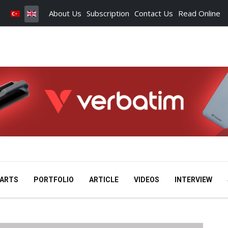
About Us
Subscription
Contact Us
Read Online
ARTS
PORTFOLIO
ARTICLE
VIDEOS
INTERVIEW