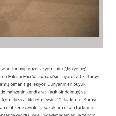
 şehri turlayıp güzel ve yerel bir öğlen yemeği
en Milestii Mici Şaraphane’sini ziyaret ettik. Burayı
ırmış olmanız gerekiyor. Dünyanın en büyük
inde mahzenin kendi aracı (açık bir dolmuş) ve
r. İçerdeki sıcaklık her mevsim 12-14 derece. Burası
ndan mahzene çevrilmiş. Sokaklara üzüm türlerinin
Mahzende çeşitli ülkelerin devlet adamları ve zengin