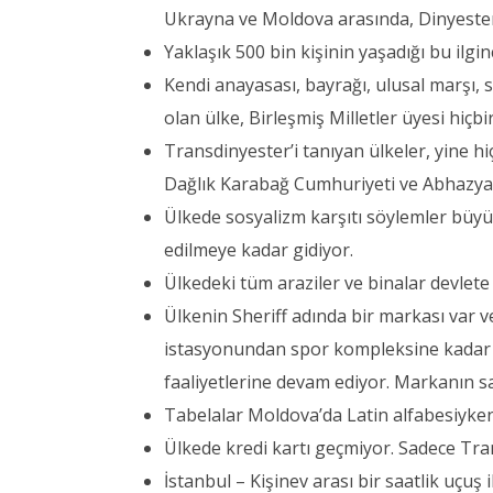
Ukrayna ve Moldova arasında, Dinyester 
Yaklaşık 500 bin kişinin yaşadığı bu ilgi
Kendi anayasası, bayrağı, ulusal marşı, si
olan ülke, Birleşmiş Milletler üyesi hiçb
Transdinyester’i tanıyan ülkeler, yine 
Dağlık Karabağ Cumhuriyeti ve Abhazya
Ülkede sosyalizm karşıtı söylemler büyük 
edilmeye kadar gidiyor.
Ülkedeki tüm araziler ve binalar devlete 
Ülkenin Sheriff adında bir markası var v
istasyonundan spor kompleksine kadar 
faaliyetlerine devam ediyor. Markanın sa
Tabelalar Moldova’da Latin alfabesiyken
Ülkede kredi kartı geçmiyor. Sadece Tran
İstanbul – Kişinev arası bir saatlik uçuş 