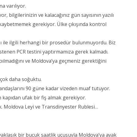
a varılıyor.
, bilgilerinizin ve kalacağınız gün sayısının yazılı
la kaybetmemek gerekiyor. Ülke çıkışında kontrol
ı ile ilgili herhangi bir prosedür bulunmuyordu. Biz
istenen PCR testini yaptırmamıza gerek kalmadı.
apılmadığını ve Moldova’ya geçmeniz gerektiğini
i çok daha soğuktu.
ndaşlarını 90 güne kadar vizeden muaf tutuyor.
 kapıdan ufak bir fiş almak gerekiyor.
dık. Moldova Leyi ve Transdinyester Rublesi…
 yaklaşık bir buçuk saatlik uçuşuyla Moldova’ya ayak