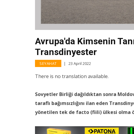
Avrupa'da Kimsenin Tanı
Transdinyester
SEYAHAT
23 April 2022
There is no translation available.
Sovyetler Birliği dağıldıktan sonra Mold
taraflı bağımsızlığını ilan eden Transdin
yönetilen tek de facto (fiili) ülkesi olma ö