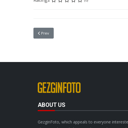
Ratings
(0)
Previous article: Yıltan Taşçı Akademi 4. Lefkoşa Fot
Prev
ABOUT US
GezginFoto, which appeals to everyone intereste