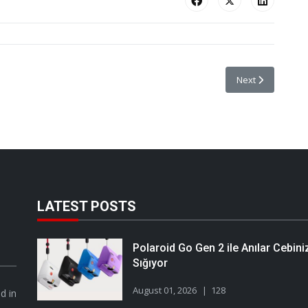
oğraf Günleri 13-17 Kasım'da
Next article: Con
Next
LATEST POSTS
Polaroid Go Gen 2 ile Anılar Cebini
Sığıyor
August 01, 2026
128
d in