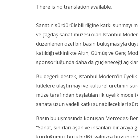
There is no translation available.
Sanatın sürdürülebilirliğine katkı sunmayı 
ve çağdaş sanat müzesi olan İstanbul Modern i
düzenlenen özel bir basın buluşmasıyla duyu
katıldığı etkinlikte Altın, Gümüş ve Genç M
sponsorluğunda daha da güçleneceği açıklan
Bu değerli destek, İstanbul Modern’in üyelik
kitlelere ulaştırmayı ve kültürel üretimin sür
müze tarafından başlatılan ilk üyelik modeli 
sanata uzun vadeli katkı sunabilecekleri sür
Basın buluşmasında konuşan Mercedes-Benz
“Sanat, sınırları aşan ve insanları bir araya 
kurduğumuz bu iş birliği, yalnızca bugünün s