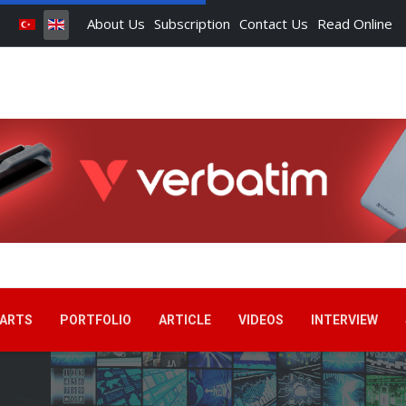
About Us
Subscription
Contact Us
Read Online
ARTS
PORTFOLIO
ARTICLE
VIDEOS
INTERVIEW