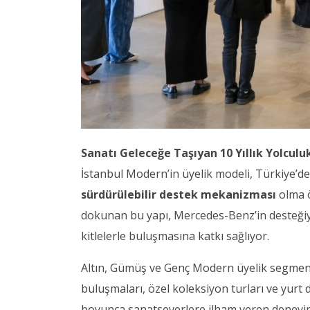
Sanatı Geleceğe Taşıyan 10 Yıllık Yolculu
İstanbul Modern’in üyelik modeli, Türkiye’d
sürdürülebilir destek mekanizması
olma ö
dokunan bu yapı, Mercedes-Benz’in desteğiy
kitlelerle buluşmasına katkı sağlıyor.
Altın, Gümüş ve Genç Modern üyelik segment
buluşmaları, özel koleksiyon turları ve yurt dı
boyunca sanatseverlere ilham veren deneyi