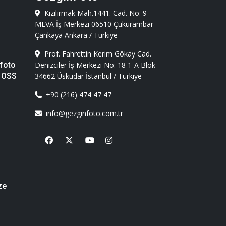
Kızılırmak Mah.1441. Cad. No: 9
MEVA İş Merkezi 06510 Çukurambar
Çankaya Ankara / Türkiye
Prof. Fahrettin Kerim Gökay Cad.
foto
Denizciler İş Merkezi No: 18 1-A Blok
 OSS
34662 Üsküdar İstanbul / Türkiye
+90 (216) 474 47 47
info@gezginfoto.com.tr
Facebook
X
Youtube
Instagram
ze