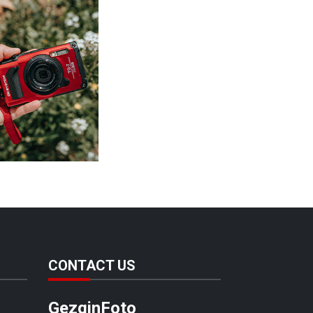
CONTACT US
GezginFoto