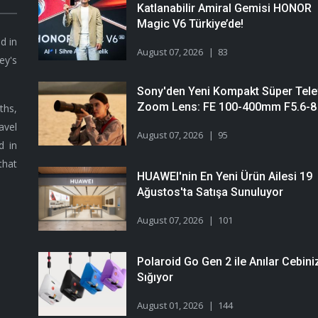
Katlanabilir Amiral Gemisi HONOR
Magic V6 Türkiye’de!
d in
August 07, 2026
83
ey's
Sony'den Yeni Kompakt Süper Tele
Zoom Lens: FE 100-400mm F5.6-8
hs,
avel
August 07, 2026
95
d in
that
HUAWEI'nin En Yeni Ürün Ailesi 19
Ağustos'ta Satışa Sunuluyor
August 07, 2026
101
Polaroid Go Gen 2 ile Anılar Cebini
Sığıyor
August 01, 2026
144