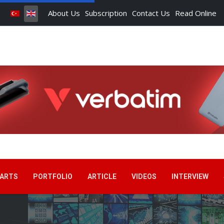
About Us
Subscription
Contact Us
Read Online
ARTS
PORTFOLIO
ARTICLE
VIDEOS
INTERVIEW