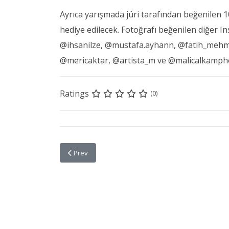
Ayrıca yarışmada jüri tarafından beğenilen 1
hediye edilecek. Fotoğrafı beğenilen diğer In
@ihsanilze, @mustafa.ayhann, @fatih_mehm
@mericaktar, @artista_m ve @malicalkampho
Ratings
(0)
Previous article: Yıldız Yağmuru İçin Fotoğraf Makinel
Prev