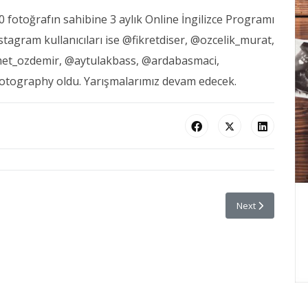
0 fotoğrafın sahibine 3 aylık Online İngilizce Programı
stagram kullanıcıları ise @fikretdiser, @ozcelik_murat,
et_ozdemir, @aytulakbass, @ardabasmaci,
tography oldu. Yarışmalarımız devam edecek.
erinizi Hazırlayın
Next article: 10.
Next