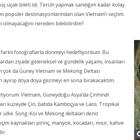
üş uçak bileti idi. Tercih yapmak sandığım kadar kolay
rın popüler destinasyonlarından olan Vietnam’ı seçtim.
i olmayacağını nereden bilebilirdim?
farklı fotoğraflarla dönmeyi hedefliyordum. Bu
lardan ziyade geleneksel ve gündelik yaşamı, insanları
En çok da Güney Vietnam ve Mekong Deltası
n ayırıp doya doya gezmeyi en sona bırakacaktım.
 istiyorum: Vietnam, Güneydoğu Asya’da Çinhindi
arı kuzeyde Çin, batıda Kamboçya ve Laos. Tropikal
r ülke. Song-Koi ve Mekong deltaları deniz
eçim kaynakları pirinç, manyok, kocadarı, mısır, kahve
ir.