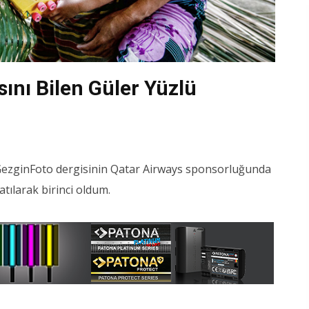
nı Bilen Güler Yüzlü
. GezginFoto dergisinin Qatar Airways sponsorluğunda
tılarak birinci oldum.