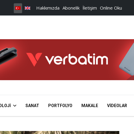
Hakkımızda
Abonelik
İletişim
Online Oku
OLOJI
SANAT
PORTFOLYO
MAKALE
VIDEOLAR