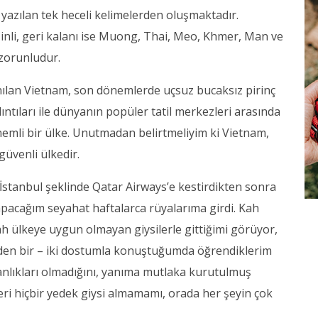
le yazılan tek heceli kelimelerden oluşmaktadır.
Çinli, geri kalanı ise Muong, Thai, Meo, Khmer, Man ve
 zorunludur.
nılan Vietnam, son dönemlerde uçsuz bucaksız pirinç
alıntıları ile dünyanın popüler tatil merkezleri arasında
n önemli bir ülke. Unutmadan belirtmeliyim ki Vietnam,
güvenli ülkedir.
 İstanbul şeklinde Qatar Airways’e kestirdikten sonra
pacağım seyahat haftalarca rüyalarıma girdi. Kah
 ülkeye uygun olmayan giysilerle gittiğimi görüyor,
den bir – iki dostumla konuştuğumda öğrendiklerim
şkanlıkları olmadığını, yanıma mutlaka kurutulmuş
ri hiçbir yedek giysi almamamı, orada her şeyin çok