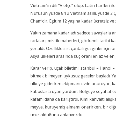
Vietnam’ın dili “Vietçe” olup, Latin harfleri i
Nüfusun yüzde 84’ü Vietnam asıllı, yüzde 2 
Cham’dır. Eğitim 12 yaşına kadar ücretsiz ve
Yakın zamana kadar adı sadece savaşlarla a
tarlaları, mistik mabetleri, görkemli tarihi k
yer aldı. Özellikle sırt çantalı gezginler içi
Asya ülkeleri arasında suç oranı en az ve en 
Karar verip, uçak biletimi İstanbul – Hanoi –
bitmek bilmeyen uykusuz geceler başladı. Ya
ülkeye giderken ekipmanı evde unutuyor, kah
kabuslarla uyanıyordum. Bölgeye seyahat e
kafamı daha da karıştırdı. Kimi kahvaltı alı
meyve, kuruyemiş almamı önerirken, bir diğe
ucuz olduğunu anlatıyordu.