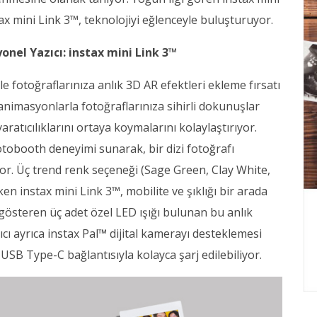
tax mini Link 3™, teknolojiyi eğlenceyle buluşturuyor.
yonel Yazıcı: instax mini Link 3™
le fotoğraflarınıza anlık 3D AR efektleri ekleme fırsatı
nimasyonlarla fotoğraflarınıza sihirli dokunuşlar
aratıcılıklarını ortaya koymalarını kolaylaştırıyor.
hotobooth deneyimi sunarak, bir dizi fotoğrafı
or. Üç trend renk seçeneği (Sage Green, Clay White,
en instax mini Link 3™, mobilite ve şıklığı bir arada
 gösteren üç adet özel LED ışığı bulunan bu anlık
ıcı ayrıca instax Pal™ dijital kamerayı desteklemesi
SB Type-C bağlantısıyla kolayca şarj edilebiliyor.