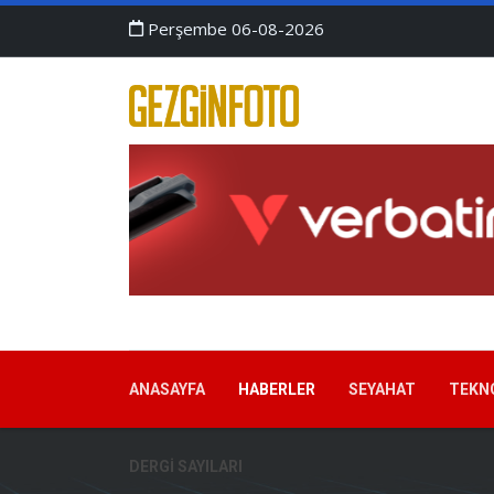
Perşembe 06-08-2026
ANASAYFA
HABERLER
SEYAHAT
TEKN
DERGI SAYILARI