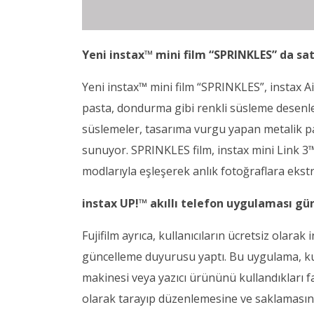
Yeni instax™ mini film “SPRINKLES” da sa
Yeni instax™ mini film “SPRINKLES”, instax A
pasta, dondurma gibi renkli süsleme desenl
süslemeler, tasarıma vurgu yapan metalik parl
sunuyor. SPRINKLES film, instax mini Link 3™ 
modlarıyla eşleşerek anlık fotoğraflara ekstr
instax UP!™ akıllı telefon uygulaması gü
Fujifilm ayrıca, kullanıcıların ücretsiz olarak
güncelleme duyurusu yaptı. Bu uygulama, kulla
makinesi veya yazıcı ürününü kullandıkları far
olarak tarayıp düzenlemesine ve saklamasına