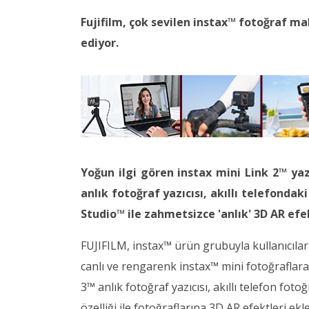
Fujifilm, çok sevilen instax™ fotoğraf m
ediyor.
Yoğun ilgi gören instax mini Link 2™ yaz
anlık fotoğraf yazıcısı, akıllı telefonda
Studio™ ile zahmetsizce 'anlık' 3D AR ef
FUJIFILM, instax™ ürün grubuyla kullanıcıl
canlı ve rengarenk instax™ mini fotoğraflara
3™ anlık fotoğraf yazıcısı, akıllı telefon fot
özelliği ile fotoğraflarına 3D AR efektleri e