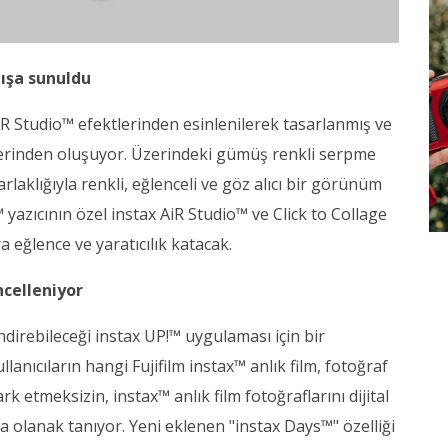
tışa sunuldu
iR Studio™ efektlerinden esinlenilerek tasarlanmış ve
erinden oluşuyor. Üzerindeki gümüş renkli serpme
aklığıyla renkli, eğlenceli ve göz alıcı bir görünüm
yazıcının özel instax AiR Studio™ ve Click to Collage
a eğlence ve yaratıcılık katacak.
ncelleniyor
 indirebileceği instax UP!™ uygulaması için bir
nıcıların hangi Fujifilm instax™ anlık film, fotoğraf
k etmeksizin, instax™ anlık film fotoğraflarını dijital
 olanak tanıyor. Yeni eklenen "instax Days™" özelliği