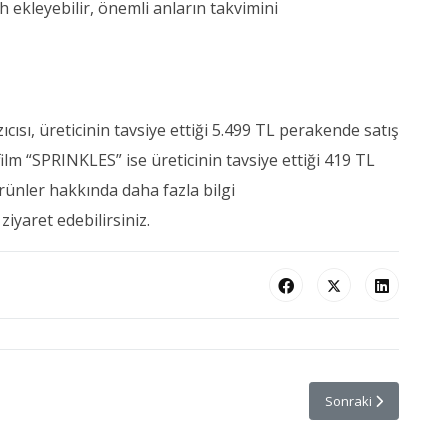
h ekleyebilir, önemli anların takvimini
ıcısı, üreticinin tavsiye ettiği 5.499 TL perakende satış
film “SPRINKLES” ise üreticinin tavsiye ettiği 419 TL
rünler hakkında daha fazla bilgi
ziyaret edebilirsiniz.
le Dünyalar Arasında
Sonraki makale: HON
Sonraki