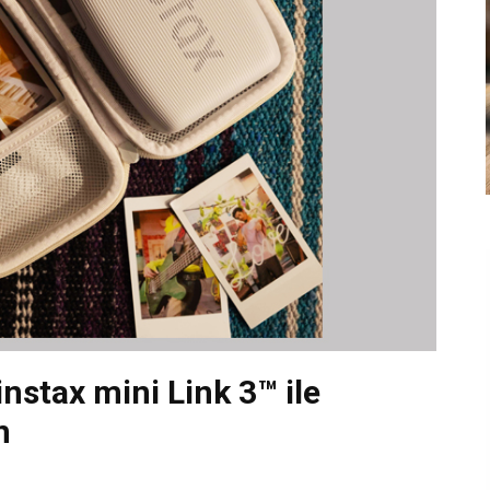
nstax mini Link 3™ ile
n