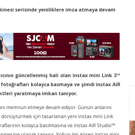
akinesi serisinde yeniliklere imza atmaya devam
ıcının güncellenmiş hali olan
instax mini Link 3™
ki fotoğrafları kolayca basmaya ve şimdi instax AiR
ektleri yaratmaya imkan tanıyor.
arını memnun etmeye devam ediyor. Günün anlarını
 dönüştürmek için tasarlanan yeni instax mini Link
oğraflarının kolayca basılmasına ve instax AiR Studio™
klenmesine olanak tanıyor. Yoğun ilgi gören instax mini