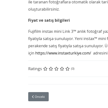
ile taranan fotoğraflara otomatik olarak tari
oluşturabilirsiniz.
Fiyat ve satış bilgileri
Fujifilm instax mini Link 3™ anlık fotoğraf yaz
fiyatıyla satışa sunuluyor. Yeni instax™ mini 
perakende satış fiyatıyla satışa sunuluyor. Ü
için
https://www.instaxturkiye.com/
adresini 
Ratings
(0)
Önceki makale: İstanbul Modern’de Chiharu Shiota i
Önceki