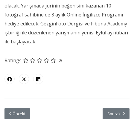
olacak. Yarışmada jürinin beğenisini kazanan 10
fotoğraf sahibine de 3 aylık Online İngilizce Programı
hediye edilecek. GezginFoto Dergisi ve Fibona Academy
işbirliği ile düzenlenen yarışmanın yenisi Eylül ayı itibari
ile başlayacak.
Ratings
(0)
Önceki makale: 10. Instagram Yarışması Sonuçlandı
Sonraki makal
Önceki
Sonraki